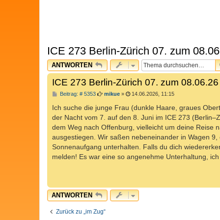
ICE 273 Berlin-Zürich 07. zum 08.06
ANTWORTEN
ICE 273 Berlin-Zürich 07. zum 08.06.26
B
Beitrag: # 5353
mikue
»
14.06.2026, 11:15
e
i
Ich suche die junge Frau (dunkle Haare, graues Oberte
t
der Nacht vom 7. auf den 8. Juni im ICE 273 (Berlin–
r
a
dem Weg nach Offenburg, vielleicht um deine Reise na
g
ausgestiegen. Wir saßen nebeneinander in Wagen 9, d
Sonnenaufgang unterhalten. Falls du dich wiedererken
melden! Es war eine so angenehme Unterhaltung, ich 
ANTWORTEN
Zurück zu „im Zug“