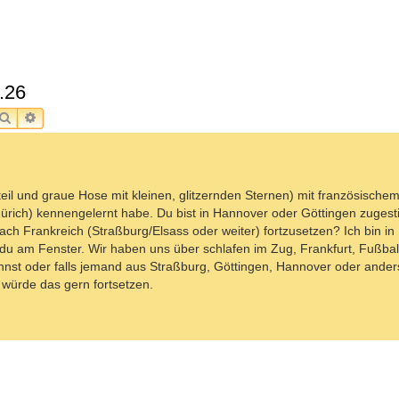
.26
SUCHE
ERWEITERTE SUCHE
il und graue Hose mit kleinen, glitzernden Sternen) mit französischem 
Zürich) kennengelernt habe. Du bist in Hannover oder Göttingen zugest
ch Frankreich (Straßburg/Elsass oder weiter) fortzusetzen? Ich bin in 
u am Fenster. Wir haben uns über schlafen im Zug, Frankfurt, Fußbal
nst oder falls jemand aus Straßburg, Göttingen, Hannover oder anders
würde das gern fortsetzen.