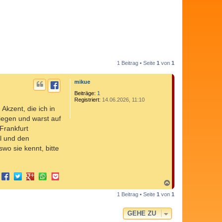
1 Beitrag • Seite
1
von
1
mikue
Beiträge:
1
Registriert:
14.06.2026, 11:10
Akzent, die ich in
iegen und warst auf
Frankfurt
l und den
wo sie kennt, bitte
N
a
1 Beitrag • Seite
1
von
1
c
h
o
GEHE ZU
b