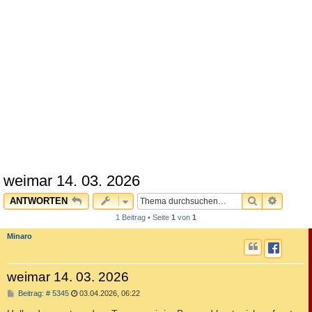
weimar 14. 03. 2026
SUCHE
ERWEI
ANTWORTEN
1 Beitrag • Seite
1
von
1
Minaro
weimar 14. 03. 2026
B
Beitrag: # 5345
03.04.2026, 06:22
e
i