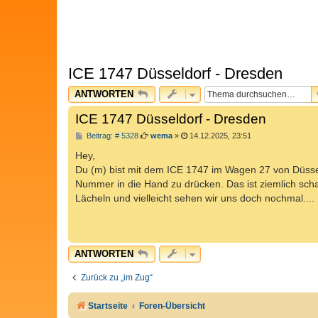
ICE 1747 Düsseldorf - Dresden
ANTWORTEN
ICE 1747 Düsseldorf - Dresden
B
Beitrag: # 5328
wema
»
14.12.2025, 23:51
e
i
Hey,
t
Du (m) bist mit dem ICE 1747 im Wagen 27 von Düsseld
r
a
Nummer in die Hand zu drücken. Das ist ziemlich scha
g
Lächeln und vielleicht sehen wir uns doch nochmal....
ANTWORTEN
Zurück zu „im Zug“
Startseite
Foren-Übersicht