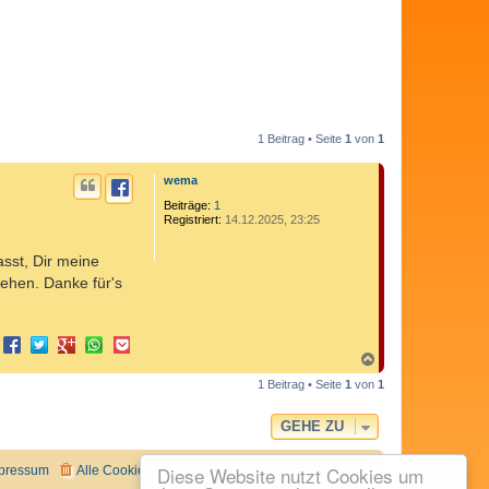
1 Beitrag • Seite
1
von
1
wema
Beiträge:
1
Registriert:
14.12.2025, 23:25
sst, Dir meine
sehen. Danke für's
N
a
1 Beitrag • Seite
1
von
1
c
h
o
GEHE ZU
b
e
n
Diese Website nutzt Cookies um
pressum
Alle Cookies löschen
Alle Zeiten sind
UTC+02:00