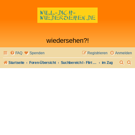
wiedersehen?!
FAQ
Spenden
Registrieren
Anmelden
S
S
Startseite
Foren-Übersicht
Suchbereich I - Flirt verloren- Flirt wiederfinden
im Zug
u
u
c
c
h
h
e
e