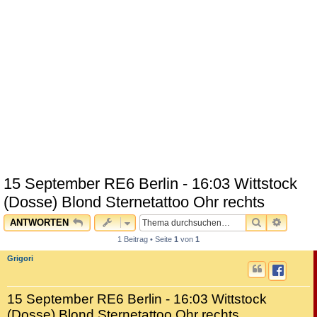
15 September RE6 Berlin - 16:03 Wittstock
(Dosse) Blond Sternetattoo Ohr rechts
SUCHE
ERWEI
ANTWORTEN
1 Beitrag • Seite
1
von
1
Grigori
15 September RE6 Berlin - 16:03 Wittstock
(Dosse) Blond Sternetattoo Ohr rechts