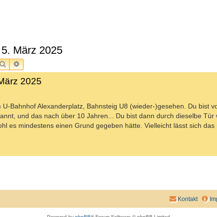
 5. März 2025
SUCHE
ERWEITERTE SUCHE
 März 2025
U-Bahnhof Alexanderplatz, Bahnsteig U8 (wieder-)gesehen. Du bist v
nt, und das nach über 10 Jahren... Du bist dann durch dieselbe Tür w
ohl es mindestens einen Grund gegeben hätte. Vielleicht lässt sich da
Kontakt
Im
Powered by
phpBB
® Forum Software © phpBB Limited