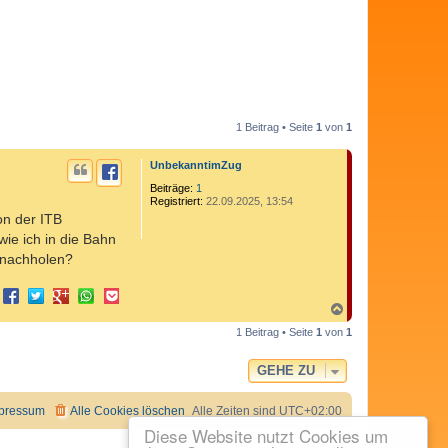
1 Beitrag • Seite
1
von
1
UnbekanntimZug
Beiträge:
1
Registriert:
22.09.2025, 13:54
on der ITB
ie ich in die Bahn
s nachholen?
N
a
1 Beitrag • Seite
1
von
1
c
h
o
GEHE ZU
b
e
n
pressum
Alle Cookies löschen
Alle Zeiten sind
UTC+02:00
Diese Website nutzt Cookies um