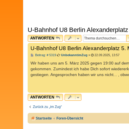
U-Bahnhof U8 Berlin Alexanderplatz
ANTWORTEN
U-Bahnhof U8 Berlin Alexanderplatz 5.
B
Beitrag: # 5319
UnbekanntimZug
»
22.09.2025, 13:57
e
i
Wir haben uns am 5. März 2025 gegen 19:00 auf dem 
t
gekommen. Zumindest ich habe Dich sofort wiedererkan
r
a
gestiegen. Angesprochen haben wir uns nicht... , obw
g
ANTWORTEN
Zurück zu „im Zug“
Startseite
Foren-Übersicht