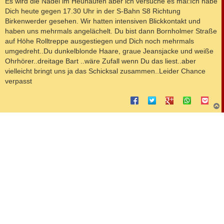
Es wird die Nadel im Heuhaufen aber ich versuche es mal:Ich habe
t
Dich heute gegen 17.30 Uhr in der S-Bahn S8 Richtung
r
a
Birkenwerder gesehen. Wir hatten intensiven Blickkontakt und
g
haben uns mehrmals angelächelt. Du bist dann Bornholmer Straße
auf Höhe Rolltreppe ausgestiegen und Dich noch mehrmals
umgedreht..Du dunkelblonde Haare, graue Jeansjacke und weiße
Ohrhörer..dreitage Bart ..wäre Zufall wenn Du das liest..aber
vielleicht bringt uns ja das Schicksal zusammen..Leider Chance
verpasst
c