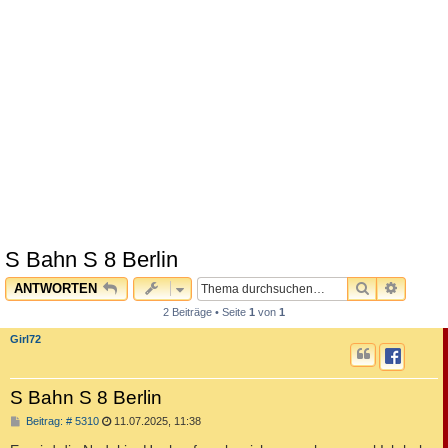
S Bahn S 8 Berlin
SUCHE
ERWEI
ANTWORTEN
2 Beiträge • Seite
1
von
1
Girl72
S Bahn S 8 Berlin
B
Beitrag: # 5310
11.07.2025, 11:38
e
i