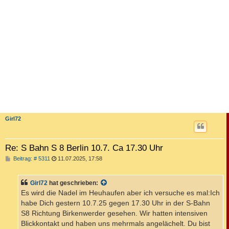
Girl72
Re: S Bahn S 8 Berlin 10.7. Ca 17.30 Uhr
B
Beitrag: # 5311
11.07.2025, 17:58
e
i
t
Girl72
hat geschrieben:
r
a
Es wird die Nadel im Heuhaufen aber ich versuche es mal:Ich
g
habe Dich gestern 10.7.25 gegen 17.30 Uhr in der S-Bahn
S8 Richtung Birkenwerder gesehen. Wir hatten intensiven
Blickkontakt und haben uns mehrmals angelächelt. Du bist