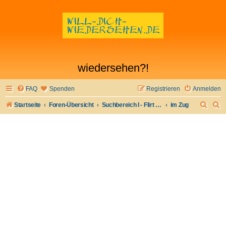
wiedersehen?!
FAQ
Spenden
Registrieren
Anmelden
S
S
Startseite
Foren-Übersicht
Suchbereich I - Flirt verloren- Flirt wiederfinden
im Zug
u
u
c
c
h
h
e
e