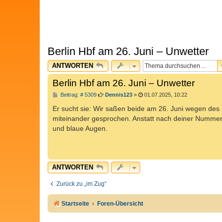
Berlin Hbf am 26. Juni – Unwetter
ANTWORTEN
Berlin Hbf am 26. Juni – Unwetter
B
Beitrag: # 5309
Dennis123
»
01.07.2025, 10:22
e
i
Er sucht sie: Wir saßen beide am 26. Juni wegen des
t
miteinander gesprochen. Anstatt nach deiner Nummer z
r
a
und blaue Augen.
g
ANTWORTEN
Zurück zu „im Zug“
Startseite
Foren-Übersicht