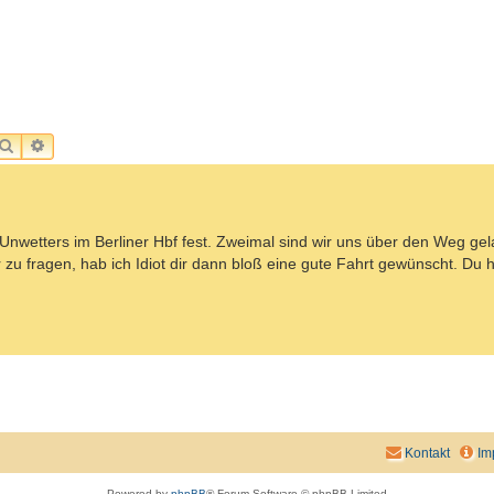
SUCHE
ERWEITERTE SUCHE
 Unwetters im Berliner Hbf fest. Zweimal sind wir uns über den Weg ge
u fragen, hab ich Idiot dir dann bloß eine gute Fahrt gewünscht. Du 
Kontakt
Im
Powered by
phpBB
® Forum Software © phpBB Limited