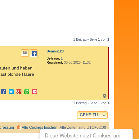
1 Beitrag • Seite
1
von
1
Dennis123
Beiträge:
1
Registriert:
30.06.2025, 11:32
laufen und haben
hast blonde Haare
N
a
1 Beitrag • Seite
1
von
1
c
h
o
GEHE ZU
b
e
n
pressum
Alle Cookies löschen
Alle Zeiten sind
UTC+02:00
Diese Website nutzt Cookies um