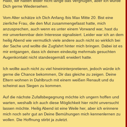
Hallo, wir hatten leider nicht lange das Vergnügen, aber ich würde
t
Dich gerne Wiedersehen.
r
a
g
Vom Alter schätze ich Dich Anfang /bis Max Mitte 20. Bist eine
zierliche Frau, die den Mut zusammengefasst hatte, mich
anzusprechen, auch wenn es unter einem Vorwand war, hast du
mir unverkennbar dein Interesse signalisiert. Leider war ich an dem
heilig Abend wie vermutlich viele andere auch nicht so wirklich bei
der Sache und wollte die Zugfahrt hinter mich bringen. Dabei ist es
mir entgangen, dass ich deinen eindeutig mehrmals gesuchten
Augenkontakt nicht standesgemäß erwidert hatte.
Ich wollte auch nicht zu viel hineininterpretieren, jedoch würde ich
gerne die Chance bekommen, Dir das gleiche zu zeigen. Deine
Eltern wohnen in Dahlbruch mit einem weißen Renault und du
scheinst aus Siegen zu kommen.
Auf die nächste Zufallsbegegnung möchte ich ungern hoffen und
warten, weshalb ich auch diese Möglichkeit hier nicht unversucht
lassen möchte. Heilig Abend ist eine Weile her, aber ich erinnere
mich noch sehr gut an Deine Bemühungen mich kennenlernen zu
wollen. Die Hoffnung stirbt ja zuletzt.