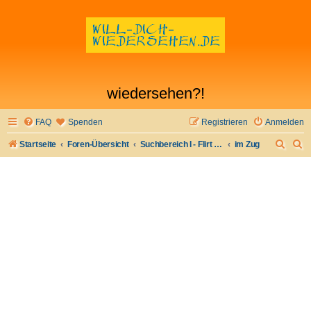
wiedersehen?!
FAQ
Spenden
Registrieren
Anmelden
S
S
Startseite
Foren-Übersicht
Suchbereich I - Flirt verloren- Flirt wiederfinden
im Zug
u
u
c
c
h
h
e
e