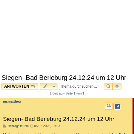
Siegen- Bad Berleburg 24.12.24 um 12 Uhr
SUCHE
ERWEI
ANTWORTEN
1 Beitrag • Seite
1
von
1
mr.matthew
Siegen- Bad Berleburg 24.12.24 um 12 Uhr
B
Beitrag: # 5281
05.02.2025, 19:53
e
i