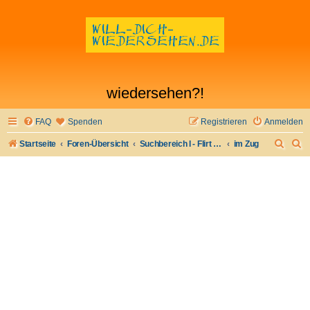
wiedersehen?!
FAQ
Spenden
Registrieren
Anmelden
S
S
Startseite
Foren-Übersicht
Suchbereich I - Flirt verloren- Flirt wiederfinden
im Zug
u
u
c
c
h
h
e
e