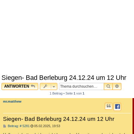
Siegen- Bad Berleburg 24.12.24 um 12 Uhr
SUCHE
ERWEI
ANTWORTEN
1 Beitrag • Seite
1
von
1
mr.matthew
Siegen- Bad Berleburg 24.12.24 um 12 Uhr
B
Beitrag: # 5281
05.02.2025, 19:53
e
i