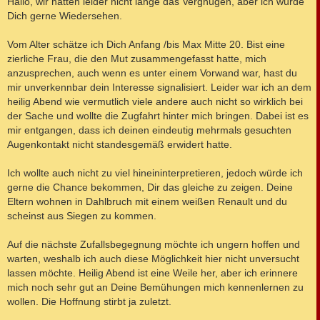
Hallo, wir hatten leider nicht lange das Vergnügen, aber ich würde
t
Dich gerne Wiedersehen.
r
a
g
Vom Alter schätze ich Dich Anfang /bis Max Mitte 20. Bist eine
zierliche Frau, die den Mut zusammengefasst hatte, mich
anzusprechen, auch wenn es unter einem Vorwand war, hast du
mir unverkennbar dein Interesse signalisiert. Leider war ich an dem
heilig Abend wie vermutlich viele andere auch nicht so wirklich bei
der Sache und wollte die Zugfahrt hinter mich bringen. Dabei ist es
mir entgangen, dass ich deinen eindeutig mehrmals gesuchten
Augenkontakt nicht standesgemäß erwidert hatte.
Ich wollte auch nicht zu viel hineininterpretieren, jedoch würde ich
gerne die Chance bekommen, Dir das gleiche zu zeigen. Deine
Eltern wohnen in Dahlbruch mit einem weißen Renault und du
scheinst aus Siegen zu kommen.
Auf die nächste Zufallsbegegnung möchte ich ungern hoffen und
warten, weshalb ich auch diese Möglichkeit hier nicht unversucht
lassen möchte. Heilig Abend ist eine Weile her, aber ich erinnere
mich noch sehr gut an Deine Bemühungen mich kennenlernen zu
wollen. Die Hoffnung stirbt ja zuletzt.