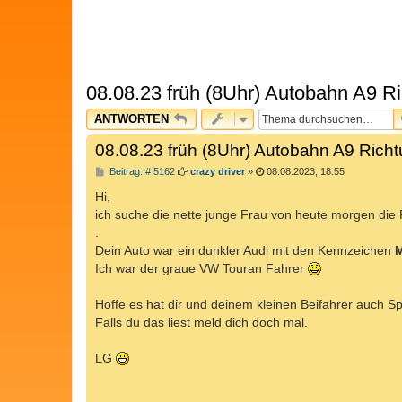
08.08.23 früh (8Uhr) Autobahn A9 Ri
ANTWORTEN
08.08.23 früh (8Uhr) Autobahn A9 Richt
B
Beitrag: # 5162
crazy driver
»
08.08.2023, 18:55
e
i
Hi,
t
ich suche die nette junge Frau von heute morgen die
r
a
.
g
Dein Auto war ein dunkler Audi mit den Kennzeichen
M
Ich war der graue VW Touran Fahrer
Hoffe es hat dir und deinem kleinen Beifahrer auch
Falls du das liest meld dich doch mal.
LG