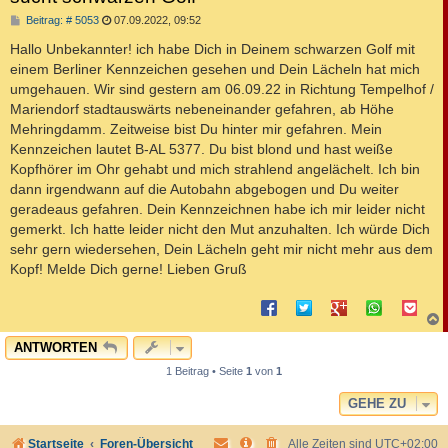
B
Beitrag: # 5053
07.09.2022, 09:52
e
i
Hallo Unbekannter! ich habe Dich in Deinem schwarzen Golf mit
t
einem Berliner Kennzeichen gesehen und Dein Lächeln hat mich
r
a
umgehauen. Wir sind gestern am 06.09.22 in Richtung Tempelhof /
g
Mariendorf stadtauswärts nebeneinander gefahren, ab Höhe
Mehringdamm. Zeitweise bist Du hinter mir gefahren. Mein
Kennzeichen lautet B-AL 5377. Du bist blond und hast weiße
Kopfhörer im Ohr gehabt und mich strahlend angelächelt. Ich bin
dann irgendwann auf die Autobahn abgebogen und Du weiter
geradeaus gefahren. Dein Kennzeichnen habe ich mir leider nicht
gemerkt. Ich hatte leider nicht den Mut anzuhalten. Ich würde Dich
sehr gern wiedersehen, Dein Lächeln geht mir nicht mehr aus dem
Kopf! Melde Dich gerne! Lieben Gruß
c
ANTWORTEN
1 Beitrag • Seite
1
von
1
GEHE ZU
Startseite
Foren-Übersicht
Alle Zeiten sind
UTC+02:00