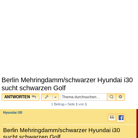
Berlin Mehringdamm/schwarzer Hyundai i30
sucht schwarzen Golf
SUCHE
ERWEI
ANTWORTEN
1 Beitrag • Seite
1
von
1
Hyundai i30
Berlin Mehringdamm/schwarzer Hyundai i30
sucht schwarzen Golf