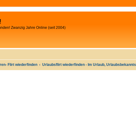
!
unden! Zwanzig Jahre Online (seit 2004)
oren- Flirt wiederfinden
Urlaubsflirt wiederfinden - Im Urlaub, Urlaubsbekann