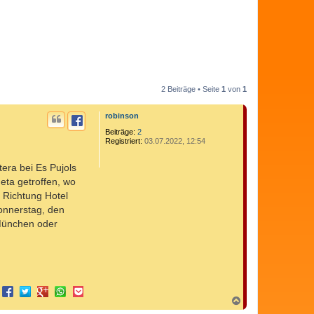
2 Beiträge • Seite
1
von
1
robinson
Beiträge:
2
Registriert:
03.07.2022, 12:54
era bei Es Pujols
eta getroffen, wo
n Richtung Hotel
onnerstag, den
 München oder
N
a