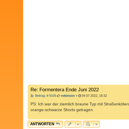
Re: Formentera Ende Juni 2022
B
Beitrag: # 5035
robinson
»
04.07.2022, 18:32
e
i
PS: Ich war der ziemlich braune Typ mit Straßenköte
t
orange-schwarze Shorts getragen.
r
a
g
ANTWORTEN