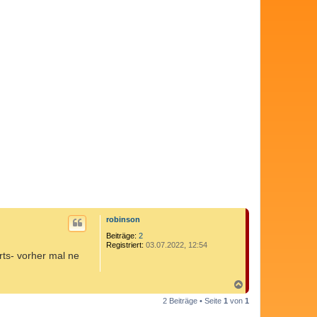
c
h
o
b
e
n
robinson
Beiträge:
2
Registriert:
03.07.2022, 12:54
rts- vorher mal ne
N
a
2 Beiträge • Seite
1
von
1
c
h