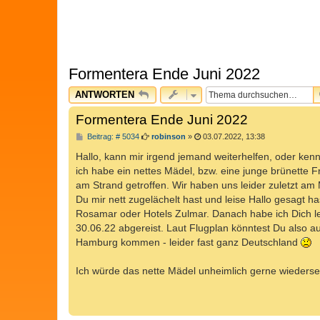
Formentera Ende Juni 2022
ANTWORTEN
Formentera Ende Juni 2022
B
Beitrag: # 5034
robinson
»
03.07.2022, 13:38
e
i
Hallo, kann mir irgend jemand weiterhelfen, oder ken
t
ich habe ein nettes Mädel, bzw. eine junge brünette F
r
a
am Strand getroffen. Wir haben uns leider zuletzt am
g
Du mir nett zugelächelt hast und leise Hallo gesagt h
Rosamar oder Hotels Zulmar. Danach habe ich Dich le
30.06.22 abgereist. Laut Flugplan könntest Du also a
Hamburg kommen - leider fast ganz Deutschland
Ich würde das nette Mädel unheimlich gerne wiederse