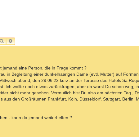
SUCHE
ERWEITERTE SUCHE
nt jemand eine Person, die in Frage kommt ?
rau in Begleitung einer dunkelhaarigen Dame (evtl. Mutter) auf Forment
 Mittwoch abend, den 29.06.22 kurz an der Terasse des Hotels Sa Roqu
ast. Ich wollte noch etwas zurückfragen, aber da warst Du schon weg, i
ider nicht mehr gesehen. Vermutlich bist Du also am nächsten Tag , D
us aus den Großräumen Frankfurt, Köln, Düsseldorf, Stuttgart, Berlin,
hen - kann da jemand weiterhelfen ?