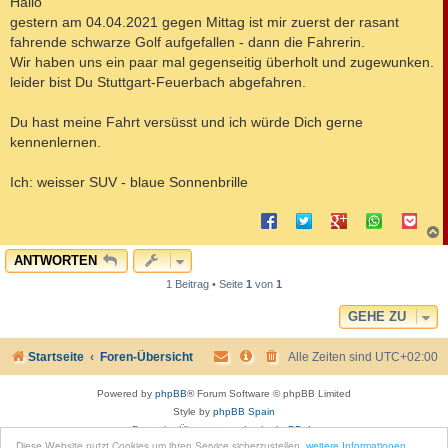
Hallo
t
gestern am 04.04.2021 gegen Mittag ist mir zuerst der rasant
r
a
fahrende schwarze Golf aufgefallen - dann die Fahrerin.
g
Wir haben uns ein paar mal gegenseitig überholt und zugewunken.
leider bist Du Stuttgart-Feuerbach abgefahren.
Du hast meine Fahrt versüsst und ich würde Dich gerne
kennenlernen.
Ich: weisser SUV - blaue Sonnenbrille
c
ANTWORTEN
1 Beitrag • Seite
1
von
1
GEHE ZU
Startseite
Foren-Übersicht
Alle Zeiten sind
UTC+02:00
Powered by
phpBB
® Forum Software © phpBB Limited
Style by
phpBB Spain
Deutsche Übersetzung durch
phpBB.de
Diese Website nutzt Cookies um ihren Service sicherzustellen.
weitere Informationen
Moon Image Courtesy of Calendrier Lunaire.