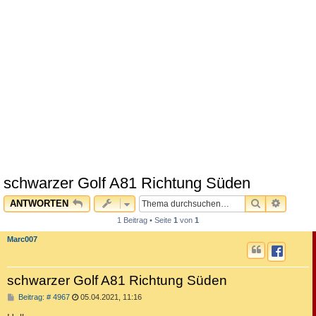
schwarzer Golf A81 Richtung Süden
SUCHE
ERWEI
ANTWORTEN
1 Beitrag • Seite
1
von
1
Marc007
schwarzer Golf A81 Richtung Süden
B
Beitrag: # 4967
05.04.2021, 11:16
e
i