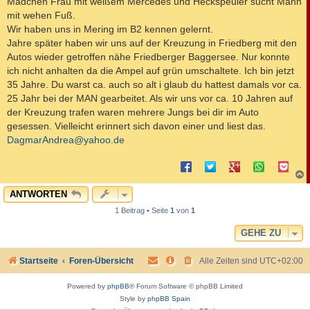
Mädchen Frau mit weißem Mercedes und Heckspeuler sucht Mann
t
mit wehen Fuß.
r
a
Wir haben uns in Mering im B2 kennen gelernt.
g
Jahre später haben wir uns auf der Kreuzung in Friedberg mit den
Autos wieder getroffen nähe Friedberger Baggersee. Nur konnte
ich nicht anhalten da die Ampel auf grün umschaltete. Ich bin jetzt
35 Jahre. Du warst ca. auch so alt i glaub du hattest damals vor ca.
25 Jahr bei der MAN gearbeitet. Als wir uns vor ca. 10 Jahren auf
der Kreuzung trafen waren mehrere Jungs bei dir im Auto
gesessen. Vielleicht erinnert sich davon einer und liest das.
DagmarAndrea@yahoo.de
c
ANTWORTEN
1 Beitrag • Seite
1
von
1
GEHE ZU
Startseite
Foren-Übersicht
Alle Zeiten sind
UTC+02:00
Powered by
phpBB
® Forum Software © phpBB Limited
Style by
phpBB Spain