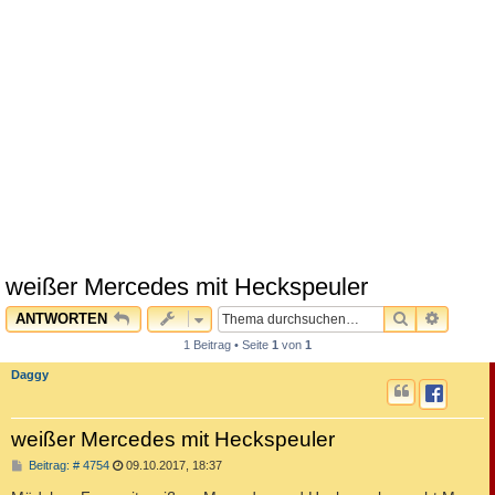
weißer Mercedes mit Heckspeuler
SUCHE
ERWEI
ANTWORTEN
1 Beitrag • Seite
1
von
1
Daggy
weißer Mercedes mit Heckspeuler
B
Beitrag: # 4754
09.10.2017, 18:37
e
i