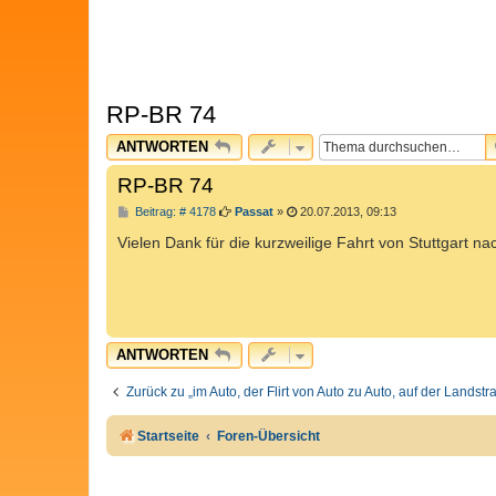
RP-BR 74
ANTWORTEN
RP-BR 74
B
Beitrag: # 4178
Passat
»
20.07.2013, 09:13
e
i
Vielen Dank für die kurzweilige Fahrt von Stuttgart na
t
r
a
g
ANTWORTEN
Zurück zu „im Auto, der Flirt von Auto zu Auto, auf der Landst
Startseite
Foren-Übersicht