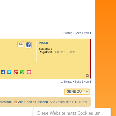
1 Beitrag • Seite
1
von
1
Passat
Beiträge:
1
Registriert:
14.06.2013, 08:11
N
a
1 Beitrag • Seite
1
von
1
c
h
o
GEHE ZU
b
e
n
pressum
Alle Cookies löschen
Alle Zeiten sind
UTC+02:00
Diese Website nutzt Cookies um