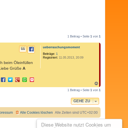
1 Beitrag • Seite
1
von
1
ueberraschungsmoment
Beiträge:
1
Registriert:
11.05.2013, 20:09
 beim Öleinfüllen
 Liebe Grüße
A
N
a
1 Beitrag • Seite
1
von
1
c
h
o
GEHE ZU
b
e
n
pressum
Alle Cookies löschen
Alle Zeiten sind
UTC+02:00
Diese Website nutzt Cookies um