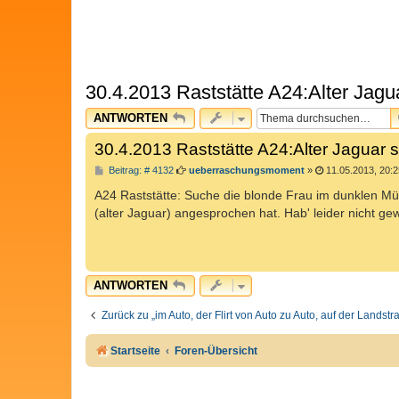
30.4.2013 Raststätte A24:Alter Jag
ANTWORTEN
30.4.2013 Raststätte A24:Alter Jaguar
B
Beitrag: # 4132
ueberraschungsmoment
»
11.05.2013, 20:2
e
i
A24 Raststätte: Suche die blonde Frau im dunklen 
t
(alter Jaguar) angesprochen hat. Hab' leider nicht 
r
a
g
ANTWORTEN
Zurück zu „im Auto, der Flirt von Auto zu Auto, auf der Landst
Startseite
Foren-Übersicht