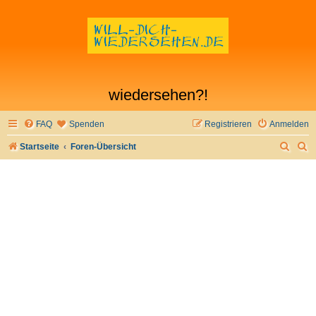
wiedersehen?!
FAQ
Spenden
Registrieren
Anmelden
S
S
Startseite
Foren-Übersicht
u
u
c
c
h
h
e
e