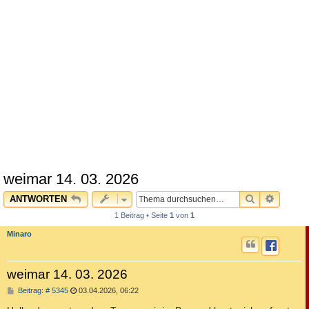
weimar 14. 03. 2026
SUCHE
ERWEI
ANTWORTEN
1 Beitrag • Seite
1
von
1
Minaro
weimar 14. 03. 2026
B
Beitrag: # 5345
03.04.2026, 06:22
e
i