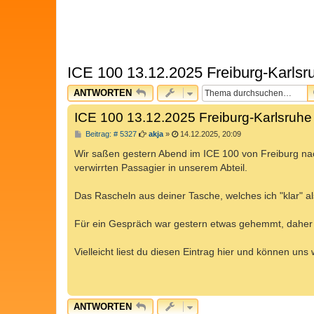
ICE 100 13.12.2025 Freiburg-Karlsr
ANTWORTEN
ICE 100 13.12.2025 Freiburg-Karlsruhe
B
Beitrag: # 5327
akja
»
14.12.2025, 20:09
e
i
Wir saßen gestern Abend im ICE 100 von Freiburg n
t
verwirrten Passagier in unserem Abteil.
r
a
g
Das Rascheln aus deiner Tasche, welches ich "klar" al
Für ein Gespräch war gestern etwas gehemmt, daher
Vielleicht liest du diesen Eintrag hier und können uns
ANTWORTEN