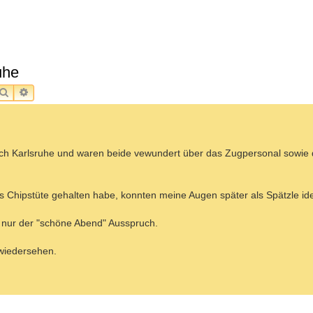
uhe
SUCHE
ERWEITERTE SUCHE
ach Karlsruhe und waren beide vewundert über das Zugpersonal sowie
s Chipstüte gehalten habe, konnten meine Augen später als Spätzle iden
 nur der "schöne Abend" Ausspruch.
 wiedersehen.