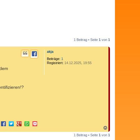
1 Beitrag • Seite
1
von
1
akja
Beiträge:
1
Registriert:
14.12.2025, 19:55
 dem
tifizieren!?
N
a
1 Beitrag • Seite
1
von
1
c