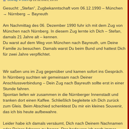
e
i
Gesucht: „Stefan“, Zugbekanntschaft vom 06.12.1990 – München
t
→ Nürnberg → Bayreuth
r
a
g
Am Nachmittag des 06. Dezember 1990 fuhr ich mit dem Zug von
München nach Nürnberg. In diesem Zug lernte ich Dich – Stefan,
damals 21 Jahre alt – kennen.
Du warst auf dem Weg von München nach Bayreuth, um Deine
Familie zu besuchen. Damals warst Du beim Bund und hattest Dich
für zwei Jahre verpflichtet.
Wir saßen uns im Zug gegenüber und kamen sofort ins Gespräch.
In Nürnberg suchten wir gemeinsam nach Deiner
Anschlussverbindung – Dein Zug nach Bayreuth sollte erst in einer
Stunde fahren.
Spontan liefen wir zusammen in die Nürnberger Innenstadt und
tranken dort einen Kaffee. Schließlich begleitete ich Dich zurück
zum Gleis. Beim Abschied schenktest Du mir ein kleines Souvenir,
das ich bis heute aufbewahre.
Leider habe ich damals versäumt, Dich nach Deinem Nachnamen
oder Deiner Adresse zu fragen. Das bedauere ich noch immer –