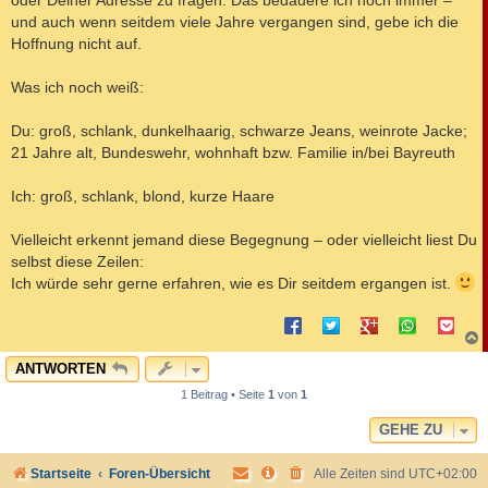
und auch wenn seitdem viele Jahre vergangen sind, gebe ich die
Hoffnung nicht auf.
Was ich noch weiß:
Du: groß, schlank, dunkelhaarig, schwarze Jeans, weinrote Jacke;
21 Jahre alt, Bundeswehr, wohnhaft bzw. Familie in/bei Bayreuth
Ich: groß, schlank, blond, kurze Haare
Vielleicht erkennt jemand diese Begegnung – oder vielleicht liest Du
selbst diese Zeilen:
Ich würde sehr gerne erfahren, wie es Dir seitdem ergangen ist.
c
ANTWORTEN
1 Beitrag • Seite
1
von
1
GEHE ZU
Startseite
Foren-Übersicht
Alle Zeiten sind
UTC+02:00