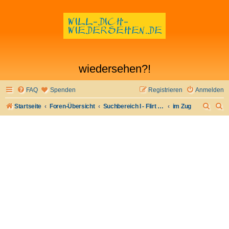
wiedersehen?!
FAQ
Spenden
Registrieren
Anmelden
S
S
Startseite
Foren-Übersicht
Suchbereich I - Flirt verloren- Flirt wiederfinden
im Zug
u
u
c
c
h
h
e
e