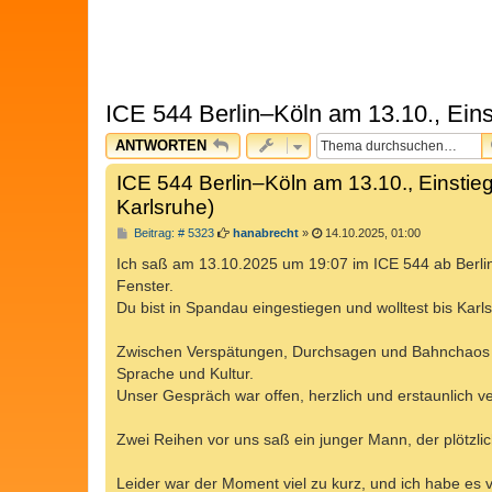
ICE 544 Berlin–Köln am 13.10., Ein
ANTWORTEN
ICE 544 Berlin–Köln am 13.10., Einsti
Karlsruhe)
B
Beitrag: # 5323
hanabrecht
»
14.10.2025, 01:00
e
i
Ich saß am 13.10.2025 um 19:07 im ICE 544 ab Berli
t
Fenster.
r
a
Du bist in Spandau eingestiegen und wolltest bis Karl
g
Zwischen Verspätungen, Durchsagen und Bahnchaos h
Sprache und Kultur.
Unser Gespräch war offen, herzlich und erstaunlich ve
Zwei Reihen vor uns saß ein junger Mann, der plötzlich 
Leider war der Moment viel zu kurz, und ich habe es