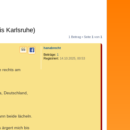
s Karlsruhe)
1 Beitrag • Seite
1
von
1
hanabrecht
Beiträge:
1
Registriert:
14.10.2025, 00:53
e rechts am
, Deutschland,
ann beide lächeln.
 ärgert mich bis