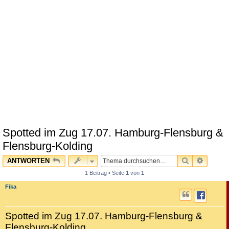
Spotted im Zug 17.07. Hamburg-Flensburg &
Flensburg-Kolding
SUCHE
ERWEI
ANTWORTEN
1 Beitrag • Seite
1
von
1
Fika
Spotted im Zug 17.07. Hamburg-Flensburg &
Flensburg-Kolding