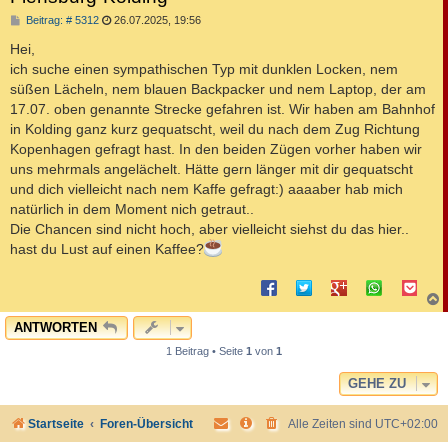
B
Beitrag: # 5312
26.07.2025, 19:56
e
i
Hei,
t
ich suche einen sympathischen Typ mit dunklen Locken, nem
r
a
süßen Lächeln, nem blauen Backpacker und nem Laptop, der am
g
17.07. oben genannte Strecke gefahren ist. Wir haben am Bahnhof
in Kolding ganz kurz gequatscht, weil du nach dem Zug Richtung
Kopenhagen gefragt hast. In den beiden Zügen vorher haben wir
uns mehrmals angelächelt. Hätte gern länger mit dir gequatscht
und dich vielleicht nach nem Kaffe gefragt:) aaaaber hab mich
natürlich in dem Moment nich getraut..
Die Chancen sind nicht hoch, aber vielleicht siehst du das hier..
hast du Lust auf einen Kaffee?
c
ANTWORTEN
1 Beitrag • Seite
1
von
1
GEHE ZU
Startseite
Foren-Übersicht
Alle Zeiten sind
UTC+02:00