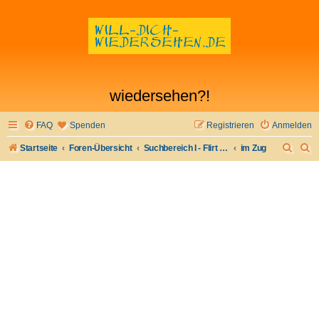
wiedersehen?!
FAQ
Spenden
Registrieren
Anmelden
S
S
Startseite
Foren-Übersicht
Suchbereich I - Flirt verloren- Flirt wiederfinden
im Zug
u
u
c
c
h
h
e
e