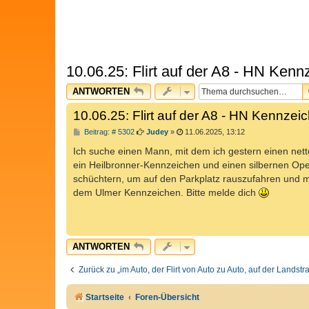
10.06.25: Flirt auf der A8 - HN Ken
ANTWORTEN
10.06.25: Flirt auf der A8 - HN Kennze
B
Beitrag: # 5302
Judey
»
11.06.2025, 13:12
e
i
Ich suche einen Mann, mit dem ich gestern einen nette
t
ein Heilbronner-Kennzeichen und einen silbernen Opel
r
a
schüchtern, um auf den Parkplatz rauszufahren und m
g
dem Ulmer Kennzeichen. Bitte melde dich
ANTWORTEN
Zurück zu „im Auto, der Flirt von Auto zu Auto, auf der Landst
Startseite
Foren-Übersicht