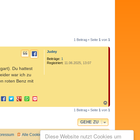
1 Beitrag • Seite
1
von
1
Judey
Beiträge:
1
Registriert:
11.06.2025, 13:07
gart). Du hattest
eider war ich zu
en roten Benz mit
N
a
1 Beitrag • Seite
1
von
1
c
h
o
GEHE ZU
b
e
n
Diese Website nutzt Cookies um
pressum
Alle Cookies löschen
Alle Zeiten sind
UTC+02:00