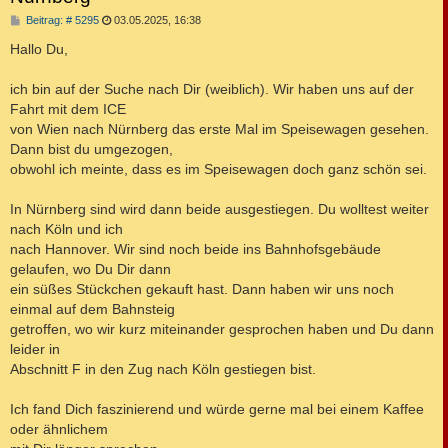
B
Beitrag: # 5295
03.05.2025, 16:38
e
i
Hallo Du,
t
r
a
ich bin auf der Suche nach Dir (weiblich). Wir haben uns auf der
g
Fahrt mit dem ICE
von Wien nach Nürnberg das erste Mal im Speisewagen gesehen.
Dann bist du umgezogen,
obwohl ich meinte, dass es im Speisewagen doch ganz schön sei.
In Nürnberg sind wird dann beide ausgestiegen. Du wolltest weiter
nach Köln und ich
nach Hannover. Wir sind noch beide ins Bahnhofsgebäude
gelaufen, wo Du Dir dann
ein süßes Stückchen gekauft hast. Dann haben wir uns noch
einmal auf dem Bahnsteig
getroffen, wo wir kurz miteinander gesprochen haben und Du dann
leider in
Abschnitt F in den Zug nach Köln gestiegen bist.
Ich fand Dich faszinierend und würde gerne mal bei einem Kaffee
oder ähnlichem