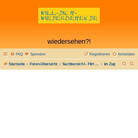
wiedersehen?!
FAQ
Spenden
Registrieren
Anmelden
S
S
Startseite
Foren-Übersicht
Suchbereich I - Flirt verloren- Flirt wiederfinden
im Zug
u
u
c
c
h
h
e
e