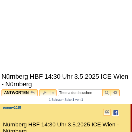
Nürnberg HBF 14:30 Uhr 3.5.2025 ICE Wien
- Nürnberg
SUCHE
ERWEI
ANTWORTEN
1 Beitrag • Seite
1
von
1
tommy2025
Nürnberg HBF 14:30 Uhr 3.5.2025 ICE Wien -
Nürnberg