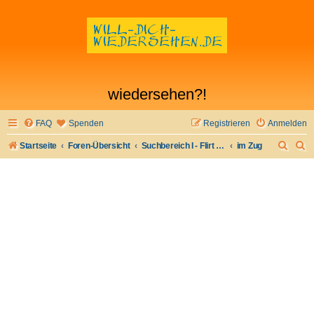
wiedersehen?!
FAQ
Spenden
Registrieren
Anmelden
S
S
Startseite
Foren-Übersicht
Suchbereich I - Flirt verloren- Flirt wiederfinden
im Zug
u
u
c
c
h
h
e
e