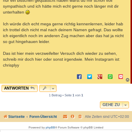
nur ein bisschen gequatscht haben warst du mir schon voll
sympathisch und ich hätte mich echt gerne noch länger mit dir
unterhalten
Ich würde dich echt mega gerne richtig kennenlernen, leider hab
ich trottel dich nicht mal nach deinem Namen gefragt. Das wollte
ich eigentlich noch im anderen Zug machen aber das hat ja nicht
so gut hingehauen leider.
Das ist hier mein verzweifelter Versuch dich wieder zu sehen,
schreib mir doch hier oder sonst irgendwie. Mein Instagram ist:
chrisplyy
c
ANTWORTEN
1 Beitrag • Seite
1
von
1
GEHE ZU
Startseite
Foren-Übersicht
Alle Zeiten sind
UTC+02:00
Powered by
phpBB
® Forum Software © phpBB Limited