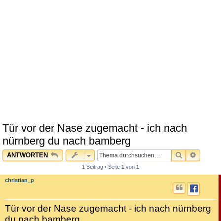
Tür vor der Nase zugemacht - ich nach
nürnberg du nach bamberg
SUCHE
ERWEI
ANTWORTEN
1 Beitrag • Seite
1
von
1
christian_p
Tür vor der Nase zugemacht - ich nach nürnberg
du nach bamberg