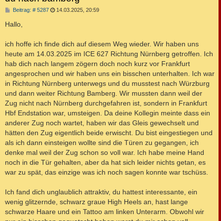
B
Beitrag: # 5287
14.03.2025, 20:59
e
i
Hallo,
t
r
a
ich hoffe ich finde dich auf diesem Weg wieder. Wir haben uns
g
heute am 14.03.2025 im ICE 627 Richtung Nürnberg getroffen. Ich
hab dich nach langem zögern doch noch kurz vor Frankfurt
angesprochen und wir haben uns ein bisschen unterhalten. Ich war
in Richtung Nürnberg unterwegs und du musstest nach Würzburg
und dann weiter Richtung Bamberg. Wir mussten dann weil der
Zug nicht nach Nürnberg durchgefahren ist, sondern in Frankfurt
Hbf Endstation war, umsteigen. Da deine Kollegin meinte dass ein
anderer Zug noch wartet, haben wir das Gleis gewechselt und
hätten den Zug eigentlich beide erwischt. Du bist eingestiegen und
als ich dann einsteigen wollte sind die Türen zu gegangen, ich
denke mal weil der Zug schon so voll war. Ich habe meine Hand
noch in die Tür gehalten, aber da hat sich leider nichts getan, es
war zu spät, das einzige was ich noch sagen konnte war tschüss.
Ich fand dich unglaublich attraktiv, du hattest interessante, ein
wenig glitzernde, schwarz graue High Heels an, hast lange
schwarze Haare und ein Tattoo am linken Unterarm. Obwohl wir