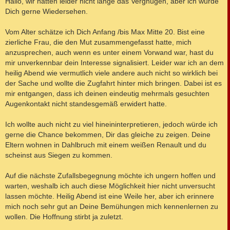
Hallo, wir hatten leider nicht lange das Vergnügen, aber ich würde
t
Dich gerne Wiedersehen.
r
a
g
Vom Alter schätze ich Dich Anfang /bis Max Mitte 20. Bist eine
zierliche Frau, die den Mut zusammengefasst hatte, mich
anzusprechen, auch wenn es unter einem Vorwand war, hast du
mir unverkennbar dein Interesse signalisiert. Leider war ich an dem
heilig Abend wie vermutlich viele andere auch nicht so wirklich bei
der Sache und wollte die Zugfahrt hinter mich bringen. Dabei ist es
mir entgangen, dass ich deinen eindeutig mehrmals gesuchten
Augenkontakt nicht standesgemäß erwidert hatte.
Ich wollte auch nicht zu viel hineininterpretieren, jedoch würde ich
gerne die Chance bekommen, Dir das gleiche zu zeigen. Deine
Eltern wohnen in Dahlbruch mit einem weißen Renault und du
scheinst aus Siegen zu kommen.
Auf die nächste Zufallsbegegnung möchte ich ungern hoffen und
warten, weshalb ich auch diese Möglichkeit hier nicht unversucht
lassen möchte. Heilig Abend ist eine Weile her, aber ich erinnere
mich noch sehr gut an Deine Bemühungen mich kennenlernen zu
wollen. Die Hoffnung stirbt ja zuletzt.