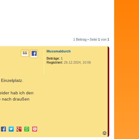
1 Beitrag • Seite
1
von
1
Mussmaldurch
Beiträge:
1
Registriert:
26.12.2024, 10:06
 Einzelplatz.
eider hab ich den
be nach draußen
N
a