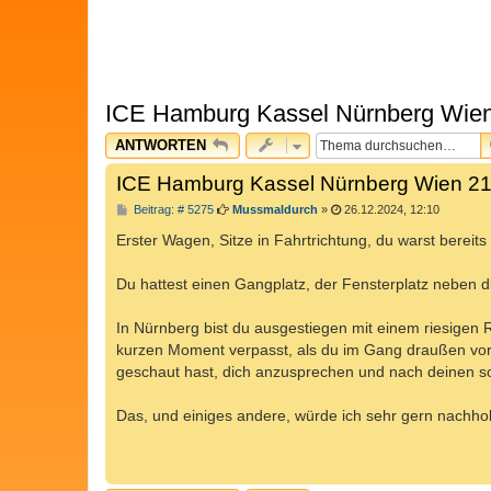
ICE Hamburg Kassel Nürnberg Wien
ANTWORTEN
ICE Hamburg Kassel Nürnberg Wien 21
B
Beitrag: # 5275
Mussmaldurch
»
26.12.2024, 12:10
e
i
Erster Wagen, Sitze in Fahrtrichtung, du warst bereits 
t
r
a
Du hattest einen Gangplatz, der Fensterplatz neben dir
g
In Nürnberg bist du ausgestiegen mit einem riesigen
kurzen Moment verpasst, als du im Gang draußen vor
geschaut hast, dich anzusprechen und nach deinen s
Das, und einiges andere, würde ich sehr gern nachh