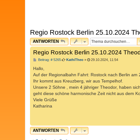
Regio Rostock Berlin 25.10.2024 T
ANTWORTEN
Regio Rostock Berlin 25.10.2024 Theo
B
Beitrag: # 5265
KathiTheo
»
29.10.2024, 11:54
e
i
Hallo,
t
Auf der Regionalbahn Fahrt: Rostock nach Berlin am 25
r
a
Ihr kommt aus Kreuzberg, wir aus Tempelhof.
g
Unsere 2 Söhne , mein 4 jähriger Theodor, haben sic
geht diese schöne harmonische Zeit nicht aus dem Ko
Viele Grüße
Katharina
ANTWORTEN