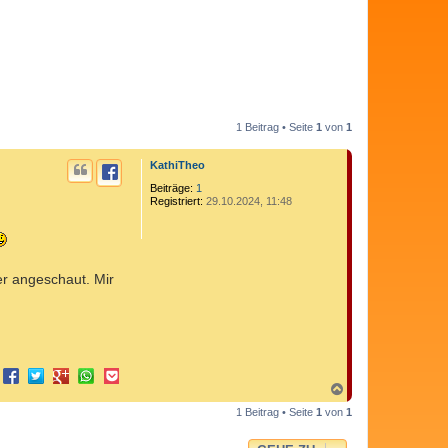
1 Beitrag • Seite
1
von
1
KathiTheo
Beiträge:
1
Registriert:
29.10.2024, 11:48
er angeschaut. Mir
N
a
1 Beitrag • Seite
1
von
1
c
h
o