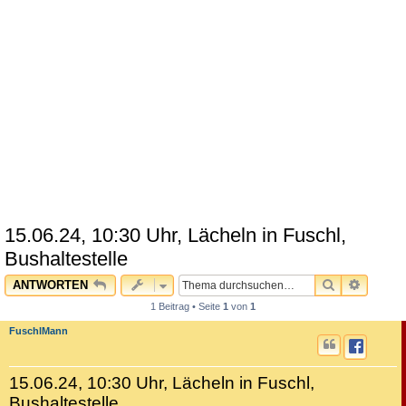
15.06.24, 10:30 Uhr, Lächeln in Fuschl,
Bushaltestelle
SUCHE
ERWEI
ANTWORTEN
1 Beitrag • Seite
1
von
1
FuschlMann
15.06.24, 10:30 Uhr, Lächeln in Fuschl,
Bushaltestelle