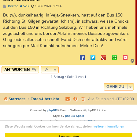
B
Beitrag: # 5238
16.06.2024, 17:14
e
i
Du (w), dunkelhaarig, in Veja-Sneakern, hast auf den Bus 150
t
Richtung St. Gilgen gewartet. Ich (m), in schwarz, weisse Chucks
r
a
auf den Bus 150 in Richtung Salzburg. Wir haben uns mehrmals
g
zugelächelt und uns bei der Abfahrt meines Busses zugewunken.
Ging leider alles sehr schnell. Fand Dich sehr attraktiv und würd
sehr gern per Mail Kontakt aufnehmen. Melde Dich!
c
ANTWORTEN
1 Beitrag • Seite
1
von
1
GEHE ZU
Startseite
Foren-Übersicht
Alle Zeiten sind
UTC+02:00
Powered by
phpBB
® Forum Software © phpBB Limited
Style by
phpBB Spain
Deutsche Übersetzung durch
phpBB.de
Diese Website nutzt Cookies um ihren Service sicherzustellen.
weitere Informationen
Moon Image Courtesy of Calendrier Lunaire.
Datenschutz
|
Nutzungsbedingungen
Einverstanden