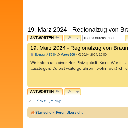
19. März 2024 - Regionalzug von B
ANTWORTEN
19. März 2024 - Regionalzug von Brau
B
Beitrag: # 5230
Marco100
»
29.04.2024, 19:00
e
i
Wir haben uns einen 4er-Platz geteilt. Keine Worte -
t
aussteigen. Du bist weitergefahren - wohin weiß ich le
r
a
g
ANTWORTEN
Zurück zu „im Zug“
Startseite
Foren-Übersicht