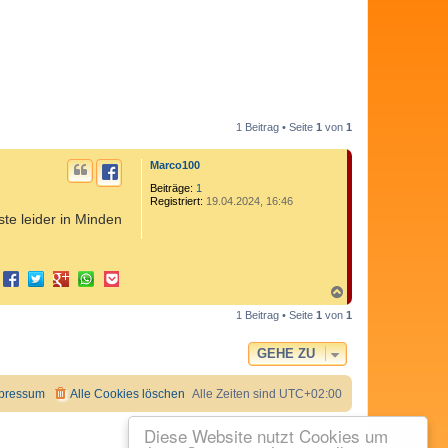
1 Beitrag • Seite
1
von
1
Marco100
Beiträge:
1
Registriert:
19.04.2024, 16:46
te leider in Minden
N
a
1 Beitrag • Seite
1
von
1
c
h
o
GEHE ZU
b
e
n
pressum
Alle Cookies löschen
Alle Zeiten sind
UTC+02:00
Diese Website nutzt Cookies um