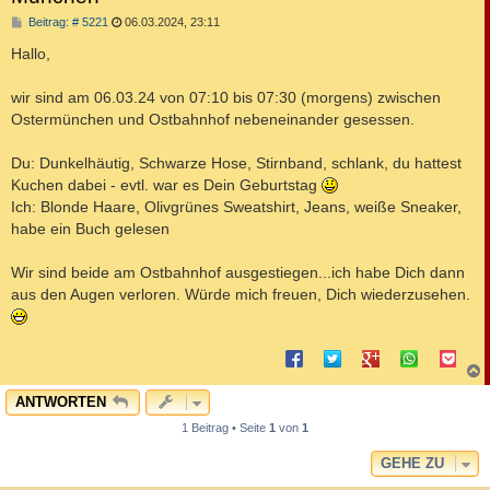
B
Beitrag: # 5221
06.03.2024, 23:11
e
i
Hallo,
t
r
a
wir sind am 06.03.24 von 07:10 bis 07:30 (morgens) zwischen
g
Ostermünchen und Ostbahnhof nebeneinander gesessen.
Du: Dunkelhäutig, Schwarze Hose, Stirnband, schlank, du hattest
Kuchen dabei - evtl. war es Dein Geburtstag
Ich: Blonde Haare, Olivgrünes Sweatshirt, Jeans, weiße Sneaker,
habe ein Buch gelesen
Wir sind beide am Ostbahnhof ausgestiegen...ich habe Dich dann
aus den Augen verloren. Würde mich freuen, Dich wiederzusehen.
c
ANTWORTEN
1 Beitrag • Seite
1
von
1
GEHE ZU