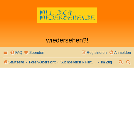
wiedersehen?!
FAQ
Spenden
Registrieren
Anmelden
S
S
Startseite
Foren-Übersicht
Suchbereich I - Flirt verloren- Flirt wiederfinden
im Zug
u
u
c
c
h
h
e
e