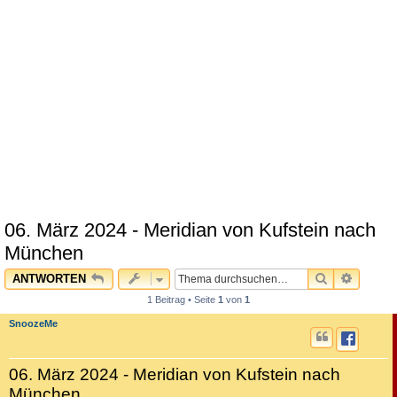
06. März 2024 - Meridian von Kufstein nach
München
SUCHE
ERWEI
ANTWORTEN
1 Beitrag • Seite
1
von
1
SnoozeMe
06. März 2024 - Meridian von Kufstein nach
München