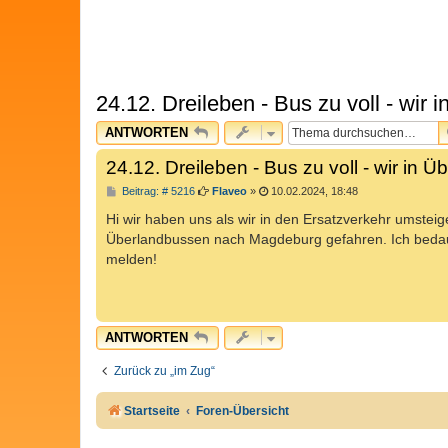
24.12. Dreileben - Bus zu voll - wir
ANTWORTEN
24.12. Dreileben - Bus zu voll - wir in 
B
Beitrag: # 5216
Flaveo
»
10.02.2024, 18:48
e
i
Hi wir haben uns als wir in den Ersatzverkehr umstei
t
Überlandbussen nach Magdeburg gefahren. Ich bedaure
r
a
melden!
g
ANTWORTEN
Zurück zu „im Zug“
Startseite
Foren-Übersicht