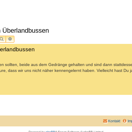
 in Überlandbussen
SUCHE
ERWEITERTE SUCHE
Überlandbussen
gen sollten, beide aus dem Gedränge gehalten und sind dann stattdess
, dass wir uns nicht näher kennengelernt haben. Vielleicht hast Du j
Kontakt
Im
Powered by
phpBB
® Forum Software © phpBB Limited