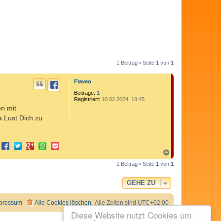
1 Beitrag • Seite
1
von
1
Flaveo
Beiträge:
1
Registriert:
10.02.2024, 18:45
en mit
a Lust Dich zu
N
a
1 Beitrag • Seite
1
von
1
c
h
o
GEHE ZU
b
e
n
pressum
Alle Cookies löschen
Alle Zeiten sind
UTC+02:00
Diese Website nutzt Cookies um