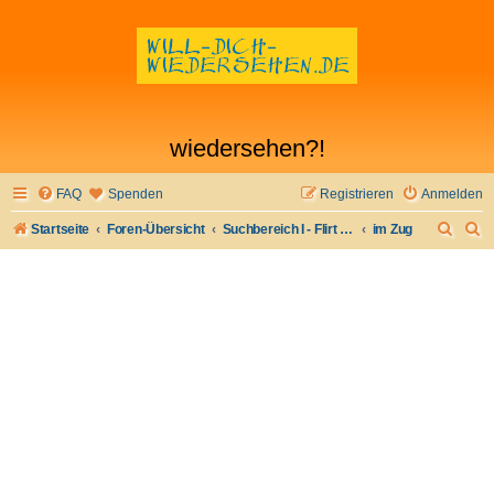
wiedersehen?!
FAQ
Spenden
Registrieren
Anmelden
S
S
Startseite
Foren-Übersicht
Suchbereich I - Flirt verloren- Flirt wiederfinden
im Zug
u
u
c
c
h
h
e
e