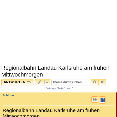
Regionalbahn Landau Karlsruhe am frühen
Mittwochmorgen
SUCHE
ERWEI
ANTWORTEN
1 Beitrag • Seite
1
von
1
Schlüter
Regionalbahn Landau Karlsruhe am frühen
Mittwochmorgen