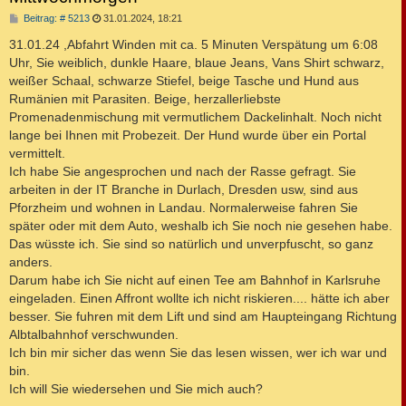
B
Beitrag: # 5213
31.01.2024, 18:21
e
i
31.01.24 ,Abfahrt Winden mit ca. 5 Minuten Verspätung um 6:08
t
Uhr, Sie weiblich, dunkle Haare, blaue Jeans, Vans Shirt schwarz,
r
a
weißer Schaal, schwarze Stiefel, beige Tasche und Hund aus
g
Rumänien mit Parasiten. Beige, herzallerliebste
Promenadenmischung mit vermutlichem Dackelinhalt. Noch nicht
lange bei Ihnen mit Probezeit. Der Hund wurde über ein Portal
vermittelt.
Ich habe Sie angesprochen und nach der Rasse gefragt. Sie
arbeiten in der IT Branche in Durlach, Dresden usw, sind aus
Pforzheim und wohnen in Landau. Normalerweise fahren Sie
später oder mit dem Auto, weshalb ich Sie noch nie gesehen habe.
Das wüsste ich. Sie sind so natürlich und unverpfuscht, so ganz
anders.
Darum habe ich Sie nicht auf einen Tee am Bahnhof in Karlsruhe
eingeladen. Einen Affront wollte ich nicht riskieren.... hätte ich aber
besser. Sie fuhren mit dem Lift und sind am Haupteingang Richtung
Albtalbahnhof verschwunden.
Ich bin mir sicher das wenn Sie das lesen wissen, wer ich war und
bin.
Ich will Sie wiedersehen und Sie mich auch?