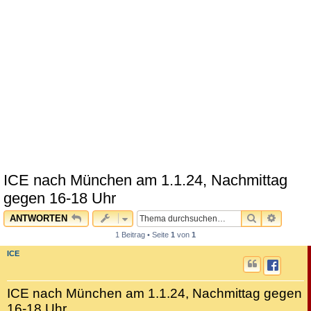
ICE nach München am 1.1.24, Nachmittag
gegen 16-18 Uhr
SUCHE
ERWEI
ANTWORTEN
1 Beitrag • Seite
1
von
1
ICE
ICE nach München am 1.1.24, Nachmittag gegen
16-18 Uhr