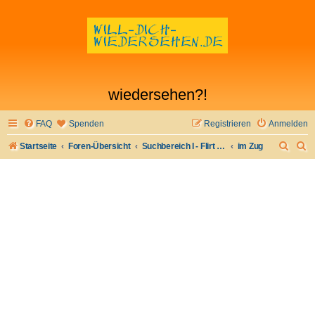
wiedersehen?!
FAQ
Spenden
Registrieren
Anmelden
S
S
Startseite
Foren-Übersicht
Suchbereich I - Flirt verloren- Flirt wiederfinden
im Zug
u
u
c
c
h
h
e
e