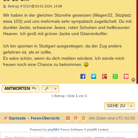
B
Beitrag: # 5210
03.01.2024, 14:08
e
i
Wir haben in der gleichen Sitzreihe gesessen (Wagen32, Sitzplatz
t
etwa 103) und uns mehrmals sehr sympatisch zugelächelt. Du mit
r
a
dunkler Jacke, schwarzer Jeans, roten Schuhen und hellbraunen
g
Haaren. Ich groß mit grüner Jacke und Gitarrenkoffer.
Ich bin spontan in Stuttgart ausgestiegen, da der Zug anders
gefahren ist, als er sollte.
Es wäre schön, wenn du dich melden würdest. Ich würde mich
freuen noch eine Chance zu bekommen.
c
ANTWORTEN
1 Beitrag • Seite
1
von
1
GEHE ZU
Startseite
Foren-Übersicht
Alle Zeiten sind
UTC+02:00
Powered by
phpBB
® Forum Software © phpBB Limited
Style by
phpBB Spain
Diese Website nutzt Cookies um ihren Service sicherzustellen.
weitere Informationen