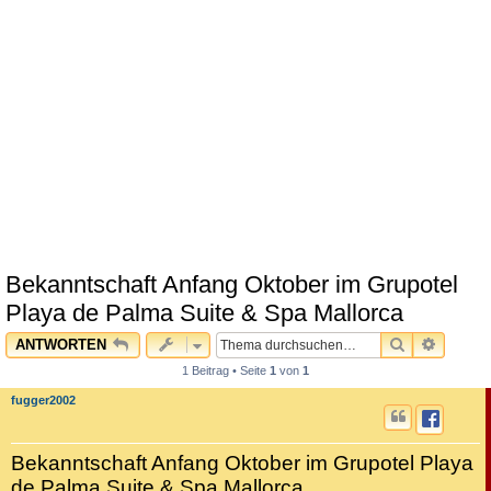
Bekanntschaft Anfang Oktober im Grupotel
Playa de Palma Suite & Spa Mallorca
SUCHE
ERWEI
ANTWORTEN
1 Beitrag • Seite
1
von
1
fugger2002
Bekanntschaft Anfang Oktober im Grupotel Playa
de Palma Suite & Spa Mallorca