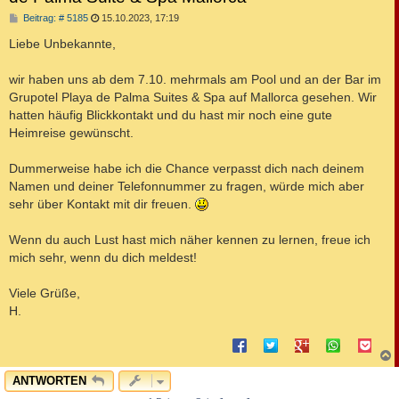
B
Beitrag: # 5185
15.10.2023, 17:19
e
i
Liebe Unbekannte,
t
r
a
wir haben uns ab dem 7.10. mehrmals am Pool und an der Bar im
g
Grupotel Playa de Palma Suites & Spa auf Mallorca gesehen. Wir
hatten häufig Blickkontakt und du hast mir noch eine gute
Heimreise gewünscht.
Dummerweise habe ich die Chance verpasst dich nach deinem
Namen und deiner Telefonnummer zu fragen, würde mich aber
sehr über Kontakt mit dir freuen.
Wenn du auch Lust hast mich näher kennen zu lernen, freue ich
mich sehr, wenn du dich meldest!
Viele Grüße,
H.
c
ANTWORTEN