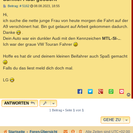
B
Beitrag: # 5162
08.08.2023, 18:55
e
i
Hi,
t
ich suche die nette junge Frau von heute morgen die Fahrt auf der
r
a
A9 verschönert hat. Bin gut gelaunt auf Arbeit gekommen dadurch.
g
Danke
.
Dein Auto war ein dunkler Audi mit den Kennzeichen
MTL-SI-..
.
Ich war der graue VW Touran Fahrer
Hoffe es hat dir und deinem kleinen Beifahrer auch Spaß gemacht
Falls du das liest meld dich doch mal.
LG
c
ANTWORTEN
1 Beitrag • Seite
1
von
1
GEHE ZU
Startseite
Foren-Übersicht
Alle Zeiten sind
UTC+02:00