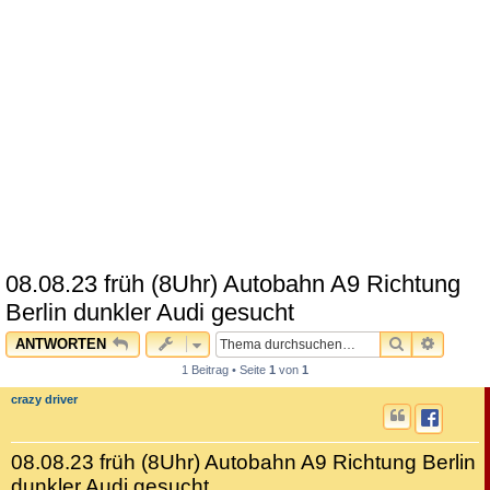
08.08.23 früh (8Uhr) Autobahn A9 Richtung
Berlin dunkler Audi gesucht
SUCHE
ERWEI
ANTWORTEN
1 Beitrag • Seite
1
von
1
crazy driver
08.08.23 früh (8Uhr) Autobahn A9 Richtung Berlin
dunkler Audi gesucht