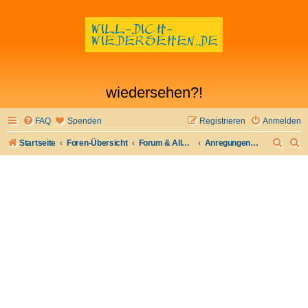
wiedersehen?!
FAQ
Spenden
Registrieren
Anmelden
S
S
Startseite
Foren-Übersicht
Forum & Allgemeines
Anregungen, Kritik, Lob
u
u
c
c
h
h
e
e