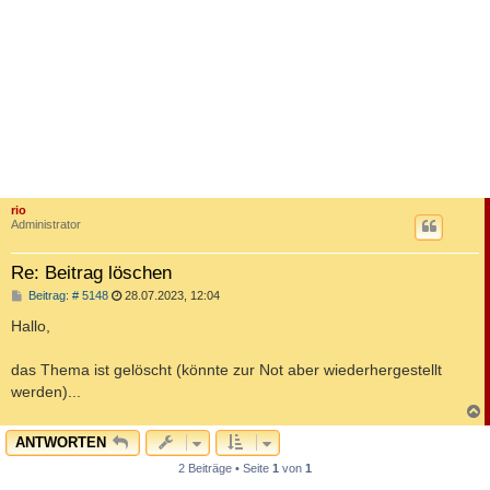
rio
Administrator
Re: Beitrag löschen
B
Beitrag: # 5148
28.07.2023, 12:04
e
i
Hallo,
t
r
a
das Thema ist gelöscht (könnte zur Not aber wiederhergestellt
g
werden)...
c
ANTWORTEN
2 Beiträge • Seite
1
von
1