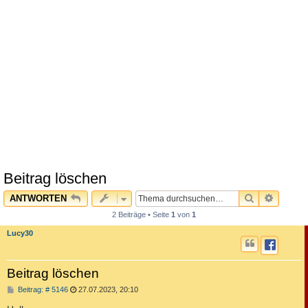
Beitrag löschen
SUCHE
ERWEI
ANTWORTEN
2 Beiträge • Seite
1
von
1
Lucy30
Beitrag löschen
B
Beitrag: # 5146
27.07.2023, 20:10
e
i