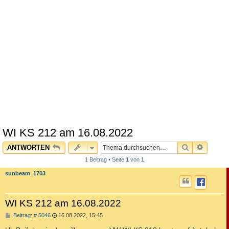
WI KS 212 am 16.08.2022
SUCHE
ERWEI
ANTWORTEN
1 Beitrag • Seite
1
von
1
sunbeam_1703
WI KS 212 am 16.08.2022
B
Beitrag: # 5046
16.08.2022, 15:45
e
i