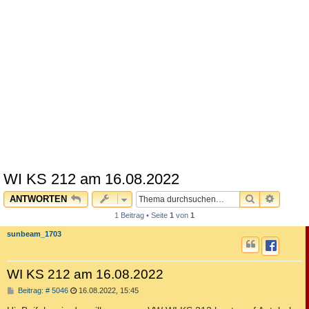
WI KS 212 am 16.08.2022
SUCHE
ERWEI
ANTWORTEN
1 Beitrag • Seite
1
von
1
sunbeam_1703
WI KS 212 am 16.08.2022
B
Beitrag: # 5046
16.08.2022, 15:45
e
i