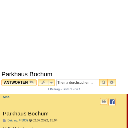
Parkhaus Bochum
SUCHE
ERWEI
ANTWORTEN
1 Beitrag • Seite
1
von
1
Sina
Parkhaus Bochum
B
Beitrag: # 5032
02.07.2022, 15:04
e
i