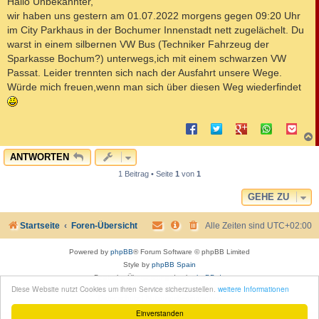
Hallo Unbekannter,
t
wir haben uns gestern am 01.07.2022 morgens gegen 09:20 Uhr
r
a
im City Parkhaus in der Bochumer Innenstadt nett zugelächelt. Du
g
warst in einem silbernen VW Bus (Techniker Fahrzeug der
Sparkasse Bochum?) unterwegs,ich mit einem schwarzen VW
Passat. Leider trennten sich nach der Ausfahrt unsere Wege.
Würde mich freuen,wenn man sich über diesen Weg wiederfindet
c
ANTWORTEN
1 Beitrag • Seite
1
von
1
GEHE ZU
Startseite
Foren-Übersicht
Alle Zeiten sind
UTC+02:00
Powered by
phpBB
® Forum Software © phpBB Limited
Style by
phpBB Spain
Deutsche Übersetzung durch
phpBB.de
Diese Website nutzt Cookies um ihren Service sicherzustellen.
weitere Informationen
Moon Image Courtesy of Calendrier Lunaire.
Datenschutz
|
Nutzungsbedingungen
Einverstanden