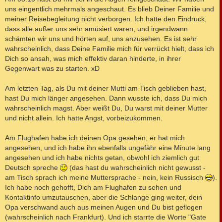
uns eingentlich mehrmals angeschaut. Es blieb Deiner Familie und
meiner Reisebegleitung nicht verborgen. Ich hatte den Eindruck,
dass alle außer uns sehr amüsiert waren, und irgendwann
schämten wir uns und hörten auf, uns anzusehen. Es ist sehr
wahrscheinlich, dass Deine Familie mich für verrückt hielt, dass ich
Dich so ansah, was mich effektiv daran hinderte, in ihrer
Gegenwart was zu starten. xD
Am letzten Tag, als Du mit deiner Mutti am Tisch geblieben hast,
hast Du mich länger angesehen. Dann wusste ich, dass Du mich
wahrscheinlich magst. Aber weißt Du, Du warst mit deiner Mutter
und nicht allein. Ich hatte Angst, vorbeizukommen.
Am Flughafen habe ich deinen Opa gesehen, er hat mich
angesehen, und ich habe ihn ebenfalls ungefähr eine Minute lang
angesehen und ich habe nichts getan, obwohl ich ziemlich gut
Deutsch spreche
(das hast du wahrscheinlich nicht gewusst -
am Tisch sprach ich meine Muttersprache - nein, kein Russisch
).
Ich habe noch gehofft, Dich am Flughafen zu sehen und
Kontaktinfo umzutauschen, aber die Schlange ging weiter, dein
Opa verschwand auch aus meinen Augen und Du bist geflogen
(wahrscheinlich nach Frankfurt). Und ich starrte die Worte "Gate