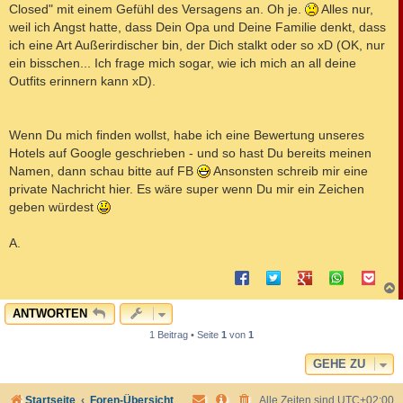
Closed" mit einem Gefühl des Versagens an. Oh je.
Alles nur,
weil ich Angst hatte, dass Dein Opa und Deine Familie denkt, dass
ich eine Art Außerirdischer bin, der Dich stalkt oder so xD (OK, nur
ein bisschen... Ich frage mich sogar, wie ich mich an all deine
Outfits erinnern kann xD).
Wenn Du mich finden wollst, habe ich eine Bewertung unseres
Hotels auf Google geschrieben - und so hast Du bereits meinen
Namen, dann schau bitte auf FB
Ansonsten schreib mir eine
private Nachricht hier. Es wäre super wenn Du mir ein Zeichen
geben würdest
A.
c
ANTWORTEN
1 Beitrag • Seite
1
von
1
GEHE ZU
Startseite
Foren-Übersicht
Alle Zeiten sind
UTC+02:00