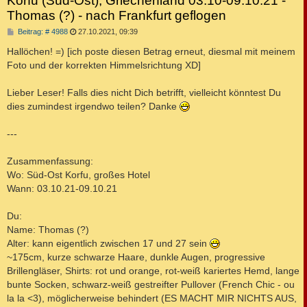
Korfu (Süd-Ost), Griechenland 03.10-09.10.21 -
Thomas (?) - nach Frankfurt geflogen
B
Beitrag: # 4988
27.10.2021, 09:39
e
i
Hallöchen! =) [ich poste diesen Betrag erneut, diesmal mit meinem
t
Foto und der korrekten Himmelsrichtung XD]
r
a
g
Lieber Leser! Falls dies nicht Dich betrifft, vielleicht könntest Du
dies zumindest irgendwo teilen? Danke
---
Zusammenfassung:
Wo: Süd-Ost Korfu, großes Hotel
Wann: 03.10.21-09.10.21
Du:
Name: Thomas (?)
Alter: kann eigentlich zwischen 17 und 27 sein
~175cm, kurze schwarze Haare, dunkle Augen, progressive
Brillengläser, Shirts: rot und orange, rot-weiß kariertes Hemd, lange
bunte Socken, schwarz-weiß gestreifter Pullover (French Chic - ou
la la <3), möglicherweise behindert (ES MACHT MIR NICHTS AUS,