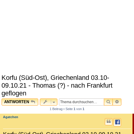
Korfu (Süd-Ost), Griechenland 03.10-
09.10.21 - Thomas (?) - nach Frankfurt
geflogen
SUCHE
ERWEI
ANTWORTEN
1 Beitrag • Seite
1
von
1
Agatchen