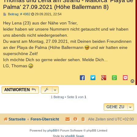
Thomas und Lena am Strand - Mallorca 'Playa de
Palma' 27.09.2021 (Höhe Ballermann 8)
B
Beitrag: # 4982
29.09.2021, 22:54
e
i
Hey Lena (23) aus der Nähe von Trier,
t
leider haben wir unsere Nummern nicht getauscht und wir haben
r
a
uns abends nicht wiedergesehen.
g
Du warst am Montag, 27.09.2021, mit Deinen beiden Freundinnen
an der Playa de Palma (Höhe Ballermann
und wir hatten eine
superschöne Zeit!
Ich möchte Dich so gerne wieder sehen. Melde Dich...
LG, Thomas
c
ANTWORTEN
1 Beitrag • Seite
1
von
1
GEHE ZU
Startseite
Foren-Übersicht
Alle Zeiten sind
UTC+02:00
Powered by
phpBB
® Forum Software © phpBB Limited
Style by
phpBB Spain