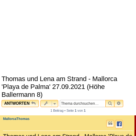
Thomas und Lena am Strand - Mallorca
'Playa de Palma' 27.09.2021 (Höhe
Ballermann 8)
SUCHE
ERWEI
ANTWORTEN
1 Beitrag • Seite
1
von
1
MallorcaThomas