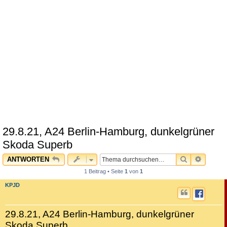
29.8.21, A24 Berlin-Hamburg, dunkelgrüner
Skoda Superb
SUCHE
ERWEI
ANTWORTEN
1 Beitrag • Seite
1
von
1
KPJD
29.8.21, A24 Berlin-Hamburg, dunkelgrüner
Skoda Superb