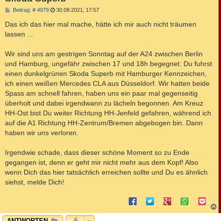
B
Beitrag: # 4979
30.08.2021, 17:57
e
i
Das ich das hier mal mache, hätte ich mir auch nicht träumen
t
lassen ...
r
a
g
Wir sind uns am gestrigen Sonntag auf der A24 zwischen Berlin
und Hamburg, ungefähr zwischen 17 und 18h begegnet. Du fuhrst
einen dunkelgrünen Skoda Superb mit Hamburger Kennzeichen,
ich einen weißen Mercedes CLA aus Düsseldorf. Wir hatten beide
Spass am schnell fahren, haben uns ein paar mal gegenseitig
überholt und dabei irgendwann zu lächeln begonnen. Am Kreuz
HH-Ost bist Du weiter Richtung HH-Jenfeld gefahren, während ich
auf die A1 Richtung HH-Zentrum/Bremen abgebogen bin. Dann
haben wir uns verloren.
Irgendwie schade, dass dieser schöne Moment so zu Ende
gegangen ist, denn er geht mir nicht mehr aus dem Kopf! Also
wenn Dich das hier tatsächlich erreichen sollte und Du es ähnlich
siehst, melde Dich!
c
ANTWORTEN