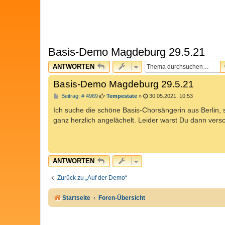
Basis-Demo Magdeburg 29.5.21
ANTWORTEN
Basis-Demo Magdeburg 29.5.21
B
Beitrag: # 4969
Tempestate
»
30.05.2021, 10:53
e
i
Ich suche die schöne Basis-Chorsängerin aus Berlin, s
t
ganz herzlich angelächelt. Leider warst Du dann ver
r
a
g
ANTWORTEN
Zurück zu „Auf der Demo“
Startseite
Foren-Übersicht