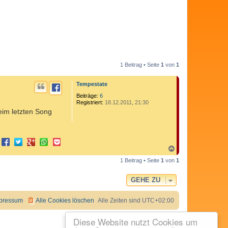
1 Beitrag • Seite
1
von
1
Tempestate
Beiträge:
6
Registriert:
18.12.2011, 21:30
beim letzten Song
N
a
1 Beitrag • Seite
1
von
1
c
h
o
GEHE ZU
b
e
n
pressum
Alle Cookies löschen
Alle Zeiten sind
UTC+02:00
Diese Website nutzt Cookies um