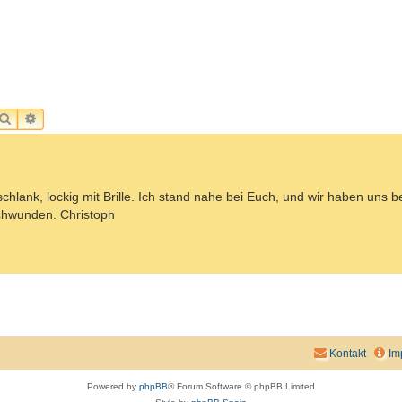
SUCHE
ERWEITERTE SUCHE
chlank, lockig mit Brille. Ich stand nahe bei Euch, und wir haben uns 
schwunden. Christoph
Kontakt
Im
Powered by
phpBB
® Forum Software © phpBB Limited