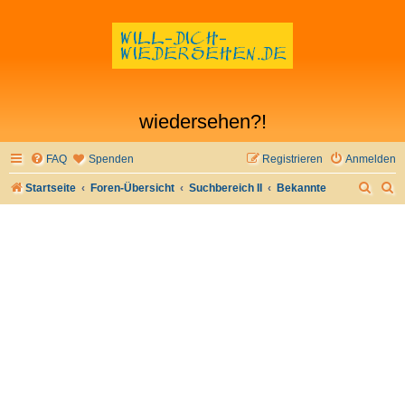
wiedersehen?!
FAQ
Spenden
Registrieren
Anmelden
S
S
Startseite
Foren-Übersicht
Suchbereich II
Bekannte
u
u
c
c
h
h
e
e