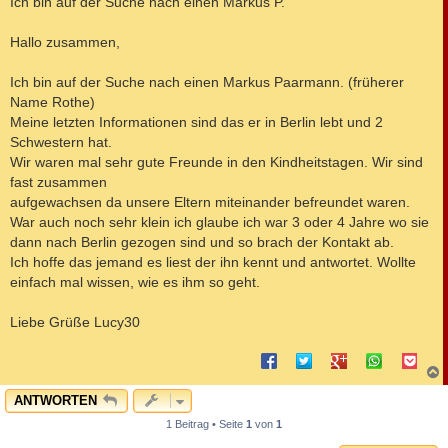
Ich bin auf der Suche nach einen Markus P.
t
r
a
Hallo zusammen,
g
Ich bin auf der Suche nach einen Markus Paarmann. (früherer
Name Rothe)
Meine letzten Informationen sind das er in Berlin lebt und 2
Schwestern hat.
Wir waren mal sehr gute Freunde in den Kindheitstagen. Wir sind
fast zusammen
aufgewachsen da unsere Eltern miteinander befreundet waren.
War auch noch sehr klein ich glaube ich war 3 oder 4 Jahre wo sie
dann nach Berlin gezogen sind und so brach der Kontakt ab.
Ich hoffe das jemand es liest der ihn kennt und antwortet. Wollte
einfach mal wissen, wie es ihm so geht.
Liebe Grüße Lucy30
c
ANTWORTEN
1 Beitrag • Seite
1
von
1