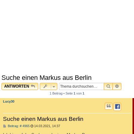
Suche einen Markus aus Berlin
SUCHE
ERWEI
ANTWORTEN
1 Beitrag • Seite
1
von
1
Lucy30
Suche einen Markus aus Berlin
B
Beitrag: # 4965
14.03.2021, 14:37
e
i