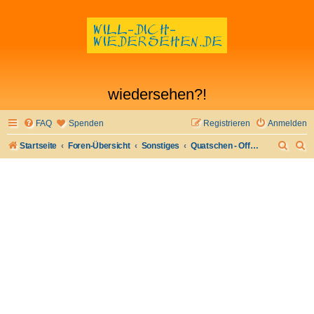
wiedersehen?!
FAQ
Spenden
Registrieren
Anmelden
S
S
Startseite
Foren-Übersicht
Sonstiges
Quatschen - Offtopic
u
u
c
c
h
h
e
e