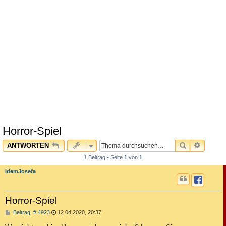
Horror-Spiel
SUCHE
ERWEI
ANTWORTEN
1 Beitrag • Seite
1
von
1
IdemJosefa
Horror-Spiel
B
Beitrag: # 4923
12.04.2020, 20:37
e
i