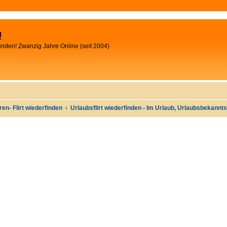
!
unden! Zwanzig Jahre Online (seit 2004)
oren- Flirt wiederfinden
Urlaubsflirt wiederfinden - Im Urlaub, Urlaubsbekann