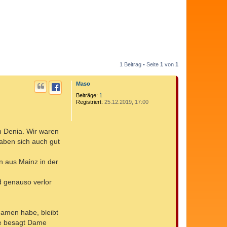
1 Beitrag • Seite
1
von
1
Maso
Beiträge:
1
Registriert:
25.12.2019, 17:00
n Denia. Wir waren
aben sich auch gut
rn aus Mainz in der
 genauso verlor
namen habe, bleibt
die besagt Dame