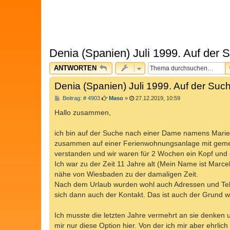
Denia (Spanien) Juli 1999. Auf der 
ANTWORTEN
Denia (Spanien) Juli 1999. Auf der Suc
B
Beitrag: # 4903
Maso
»
27.12.2019, 10:59
e
i
Hallo zusammen,
t
r
a
ich bin auf der Suche nach einer Dame namens Marie
g
zusammen auf einer Ferienwohnungsanlage mit gemei
verstanden und wir waren für 2 Wochen ein Kopf und
Ich war zu der Zeit 11 Jahre alt (Mein Name ist Marcel
nähe von Wiesbaden zu der damaligen Zeit.
Nach dem Urlaub wurden wohl auch Adressen und Tel
sich dann auch der Kontakt. Das ist auch der Grund
Ich musste die letzten Jahre vermehrt an sie denken
mir nur diese Option hier. Von der ich mir aber ehrl