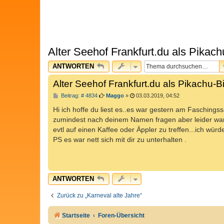
Alter Seehof Frankfurt.du als Pikachu
ANTWORTEN
Alter Seehof Frankfurt.du als Pikachu-Bi
B
Beitrag: # 4834
Maggo
»
03.03.2019, 04:52
e
i
Hi ich hoffe du liest es..es war gestern am Fasching
t
zumindest nach deinem Namen fragen aber leider war me
r
a
evtl auf einen Kaffee oder Äppler zu treffen...ich wür
g
PS es war nett sich mit dir zu unterhalten .
ANTWORTEN
Zurück zu „Karneval alte Jahre“
Startseite
Foren-Übersicht