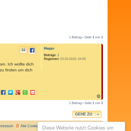
1 Beitrag • Seite
1
von
1
Maggo
Beiträge:
1
Registriert:
03.03.2019, 04:09
n. Ich wollte dich
 zu finden um dich
N
a
1 Beitrag • Seite
1
von
1
c
h
o
GEHE ZU
b
e
n
Diese Website nutzt Cookies um
pressum
Alle Cookies löschen
Alle Zeiten sind
UTC+02:00