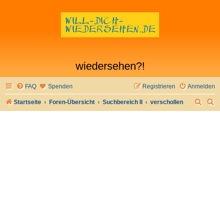
wiedersehen?!
FAQ
Spenden
Registrieren
Anmelden
S
S
Startseite
Foren-Übersicht
Suchbereich II
verschollen
u
u
c
c
h
h
e
e