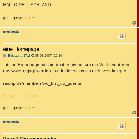
t
HALLO DEUTSCHLAND
r
a
g
günterpoyersuche
c
menkestp
eine Homepage
B
Beitrag: # 1711
05.08.2007, 19:10
e
i
- diese Homepage soll am besten einmal um die Welt und durch
t
das www. gejagt werden, nur leider weiss ich nicht wie das geht...
r
a
g
realhp.de/members/wo_bist_du_guenter
Link geht nicht mehr
günterpoyersuche
c
menkestp