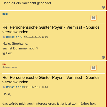
a
Habe dir ein Nachricht gesendet.
g
c
pexi
Re: Personensuche Günter Poyer - Vermisst - Spurlos
verschwunden
B
Beitrag: # 4707
12.05.2017, 19:05
e
i
Hallo, Stephanie,
t
suchst Du immer noch?
r
a
lg Pexi
g
c
rio
Administrator
Re: Personensuche Günter Poyer - Vermisst - Spurlos
verschwunden
B
Beitrag: # 4709
18.05.2017, 16:51
e
i
Hallo,
t
r
a
das würde mich auch interessieren, ist ja jetzt zehn Jahre her.
g