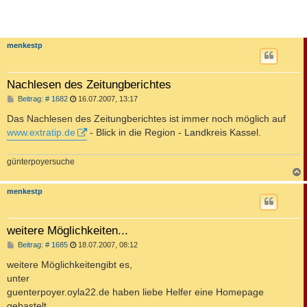
menkestp
Nachlesen des Zeitungberichtes
B
Beitrag: # 1682
16.07.2007, 13:17
e
i
Das Nachlesen des Zeitungberichtes ist immer noch möglich auf
t
www.extratip.de
- Blick in die Region - Landkreis Kassel.
r
a
g
günterpoyersuche
c
menkestp
weitere Möglichkeiten...
B
Beitrag: # 1685
18.07.2007, 08:12
e
i
weitere Möglichkeitengibt es,
t
unter
r
a
guenterpoyer.oyla22.de haben liebe Helfer eine Homepage
g
gebastelt