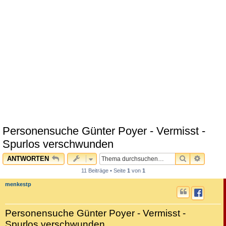
Personensuche Günter Poyer - Vermisst -
Spurlos verschwunden
SUCHE
ERWEI
ANTWORTEN
11 Beiträge • Seite
1
von
1
menkestp
Personensuche Günter Poyer - Vermisst -
Spurlos verschwunden