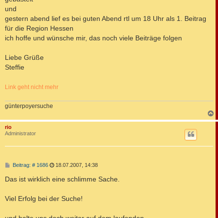
und
gestern abend lief es bei guten Abend rtl um 18 Uhr als 1. Beitrag
für die Region Hessen
ich hoffe und wünsche mir, das noch viele Beiträge folgen
Liebe Grüße
Steffie
Link geht nicht mehr
günterpoyersuche
c
rio
Administrator
B
Beitrag: # 1686
18.07.2007, 14:38
e
i
Das ist wirklich eine schlimme Sache.
t
r
a
Viel Erfolg bei der Suche!
g
und halte uns doch weiter auf dem laufenden...