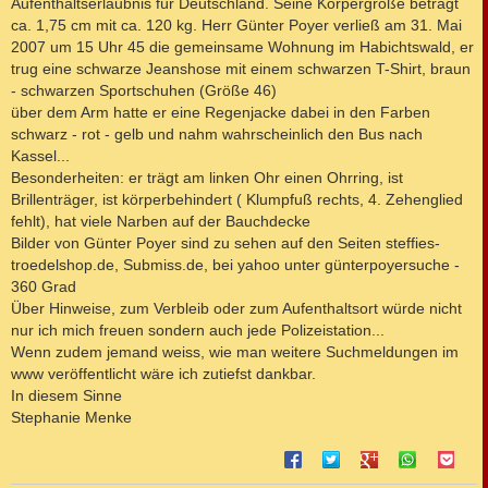
Aufenthaltserlaubnis für Deutschland. Seine Körpergröße beträgt
ca. 1,75 cm mit ca. 120 kg. Herr Günter Poyer verließ am 31. Mai
2007 um 15 Uhr 45 die gemeinsame Wohnung im Habichtswald, er
trug eine schwarze Jeanshose mit einem schwarzen T-Shirt, braun
- schwarzen Sportschuhen (Größe 46)
über dem Arm hatte er eine Regenjacke dabei in den Farben
schwarz - rot - gelb und nahm wahrscheinlich den Bus nach
Kassel...
Besonderheiten: er trägt am linken Ohr einen Ohrring, ist
Brillenträger, ist körperbehindert ( Klumpfuß rechts, 4. Zehenglied
fehlt), hat viele Narben auf der Bauchdecke
Bilder von Günter Poyer sind zu sehen auf den Seiten steffies-
troedelshop.de, Submiss.de, bei yahoo unter günterpoyersuche -
360 Grad
Über Hinweise, zum Verbleib oder zum Aufenthaltsort würde nicht
nur ich mich freuen sondern auch jede Polizeistation...
Wenn zudem jemand weiss, wie man weitere Suchmeldungen im
www veröffentlicht wäre ich zutiefst dankbar.
In diesem Sinne
Stephanie Menke