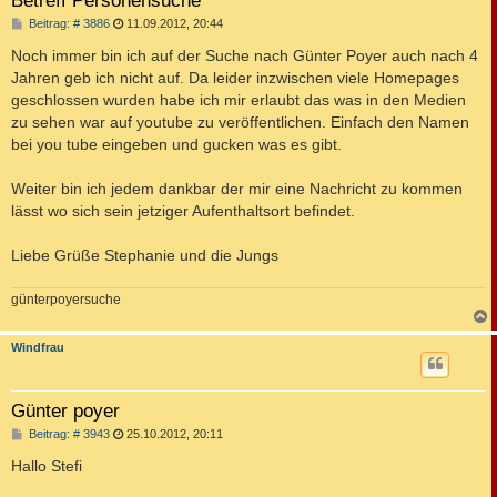
Betreff Personensuche
B
Beitrag: # 3886
11.09.2012, 20:44
e
i
Noch immer bin ich auf der Suche nach Günter Poyer auch nach 4
t
Jahren geb ich nicht auf. Da leider inzwischen viele Homepages
r
a
geschlossen wurden habe ich mir erlaubt das was in den Medien
g
zu sehen war auf youtube zu veröffentlichen. Einfach den Namen
bei you tube eingeben und gucken was es gibt.
Weiter bin ich jedem dankbar der mir eine Nachricht zu kommen
lässt wo sich sein jetziger Aufenthaltsort befindet.
Liebe Grüße Stephanie und die Jungs
günterpoyersuche
c
Windfrau
Günter poyer
B
Beitrag: # 3943
25.10.2012, 20:11
e
i
Hallo Stefi
t
r