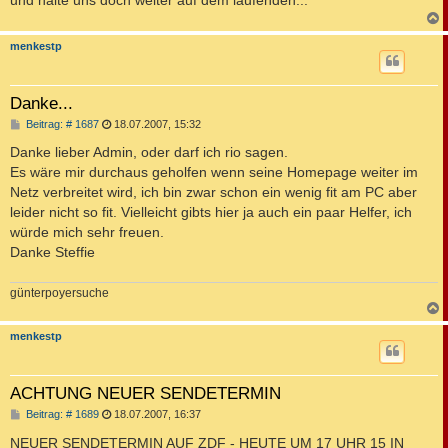
c
menkestp
Danke...
B
Beitrag: # 1687
18.07.2007, 15:32
e
i
Danke lieber Admin, oder darf ich rio sagen.
t
Es wäre mir durchaus geholfen wenn seine Homepage weiter im
r
a
Netz verbreitet wird, ich bin zwar schon ein wenig fit am PC aber
g
leider nicht so fit. Vielleicht gibts hier ja auch ein paar Helfer, ich
würde mich sehr freuen.
Danke Steffie
günterpoyersuche
c
menkestp
ACHTUNG NEUER SENDETERMIN
B
Beitrag: # 1689
18.07.2007, 16:37
e
i
NEUER SENDETERMIN AUF ZDF - HEUTE UM 17 UHR 15 IN