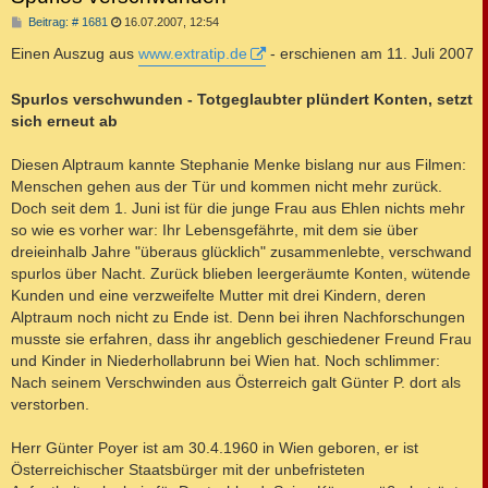
B
Beitrag: # 1681
16.07.2007, 12:54
e
i
Einen Auszug aus
www.extratip.de
- erschienen am 11. Juli 2007
t
r
a
Spurlos verschwunden - Totgeglaubter plündert Konten, setzt
g
sich erneut ab
Diesen Alptraum kannte Stephanie Menke bislang nur aus Filmen:
Menschen gehen aus der Tür und kommen nicht mehr zurück.
Doch seit dem 1. Juni ist für die junge Frau aus Ehlen nichts mehr
so wie es vorher war: Ihr Lebensgefährte, mit dem sie über
dreieinhalb Jahre "überaus glücklich" zusammenlebte, verschwand
spurlos über Nacht. Zurück blieben leergeräumte Konten, wütende
Kunden und eine verzweifelte Mutter mit drei Kindern, deren
Alptraum noch nicht zu Ende ist. Denn bei ihren Nachforschungen
musste sie erfahren, dass ihr angeblich geschiedener Freund Frau
und Kinder in Niederhollabrunn bei Wien hat. Noch schlimmer:
Nach seinem Verschwinden aus Österreich galt Günter P. dort als
verstorben.
Herr Günter Poyer ist am 30.4.1960 in Wien geboren, er ist
Österreichischer Staatsbürger mit der unbefristeten