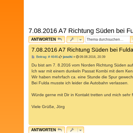
7.08.2016 A7 Richtung Süden bei F
ANTWORTEN
7.08.2016 A7 Richtung Süden bei Fuld
B
Beitrag: # 4646
joschi
»
09.08.2016, 20:39
e
i
Du bist am 7. 8.2016 vom Norden Richtung Süden auf
t
Ich war mit einem dunkeln Passat Kombi mit dem Ke
r
a
Wir haben mehrfach ca. eine Stunde die Spur gewechse
g
Bei Fulda musste ich leider die Autobahn verlassen.
Würde gerne mit Dir in Kontakt tretten und mich sehr 
Viele Grüße, Jörg
ANTWORTEN